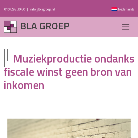
(010) 292 30 60
|
info@blagroep.nl
Nederlands
BLA GROEP
Muziekproductie ondanks
fiscale winst geen bron van
inkomen