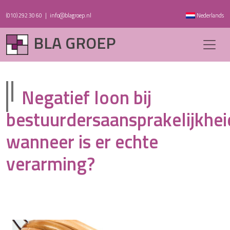
(010) 292 30 60
|
info@blagroep.nl
Nederlands
BLA GROEP
Negatief loon bij
bestuurdersaansprakelijkhei
wanneer is er echte
verarming?