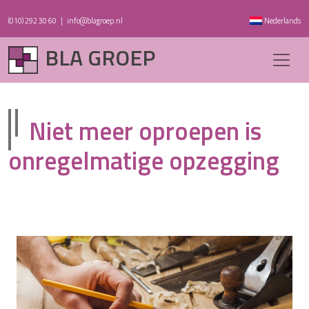
(010) 292 30 60
|
info@blagroep.nl
Nederlands
BLA GROEP
Niet meer oproepen is
onregelmatige opzegging