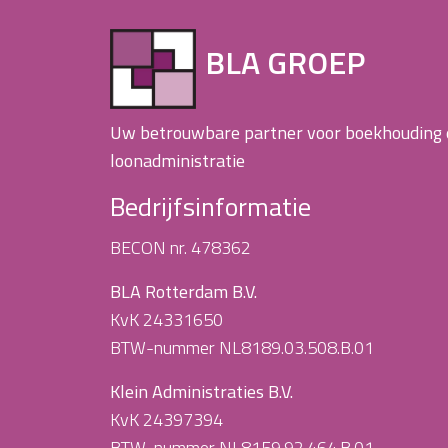
BLA GROEP
Uw betrouwbare partner voor boekhouding
loonadministratie
Bedrijfsinformatie
BECON nr. 478362
BLA Rotterdam B.V.
KvK 24331650
BTW-nummer NL8189.03.508.B.01
Klein Administraties B.V.
KvK 24397394
BTW-nummer NL8159.92.464.B.01