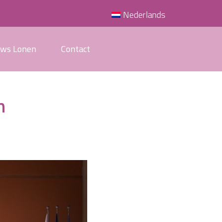
Nederlands
uws Lonen
Contact
n