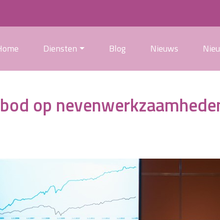
Home
Diensten
Blog
Nieuws
Nie
verbod op nevenwerkzaamhede