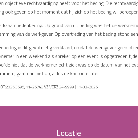
n objectieve rechtvaardiging heeft voor het beding. Die rechtvaardig
 ook geven op het moment dat hij zich op het beding wil beroepen
rkzaamhedenbeding. Op grond van dit beding was het de werkne
stemming van de werkgever. Op overtreding van het beding stond ee
eding in dit geval nietig verklaard, omdat de werkgever geen obje
rknemer in een weekend als spreker op een event is opgetreden tijde
oofde niet dat de werknemer echt ziek was op de datum van het ev
emmerd, gaat dan niet op, aldus de kantonrechter.
BROT:2025:3695, 11425748 VZ VERZ 24-9999 | 11-03-2025
Locatie