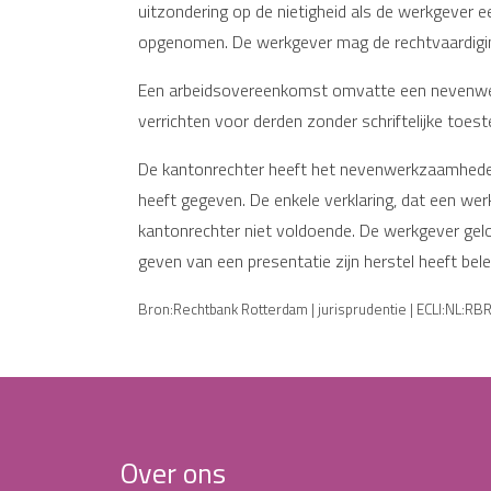
uitzondering op de nietigheid als de werkgever ee
opgenomen. De werkgever mag de rechtvaardiging
Een arbeidsovereenkomst omvatte een nevenwe
verrichten voor derden zonder schriftelijke toe
De kantonrechter heeft het nevenwerkzaamhedenb
heeft gegeven. De enkele verklaring, dat een we
kantonrechter niet voldoende. De werkgever gel
geven van een presentatie zijn herstel heeft bel
Bron:Rechtbank Rotterdam | jurisprudentie | ECLI:NL:R
Over ons