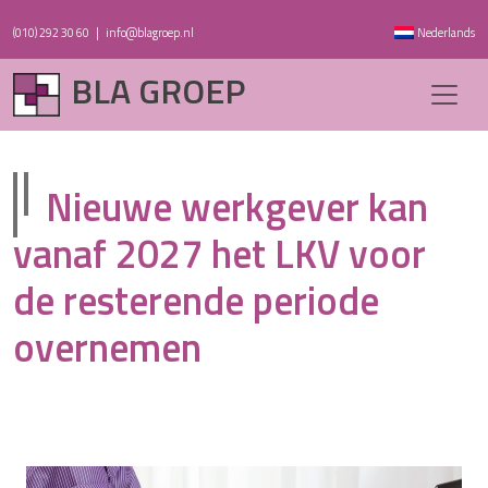
(010) 292 30 60
|
info@blagroep.nl
Nederlands
BLA GROEP
Nieuwe werkgever kan
vanaf 2027 het LKV voor
de resterende periode
overnemen