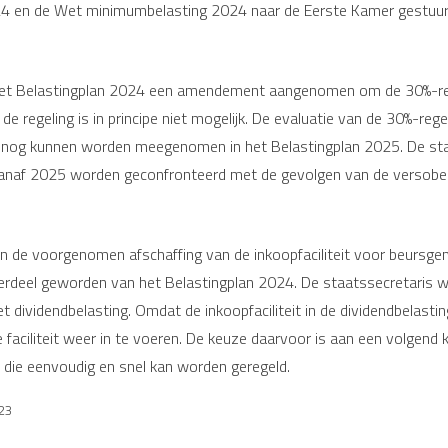
24 en de Wet minimumbelasting 2024 naar de Eerste Kamer gestuur
het Belastingplan 2024 een amendement aangenomen om de 30%-rege
 regeling is in principe niet mogelijk. De evaluatie van de 30%-rege
n nog kunnen worden meegenomen in het Belastingplan 2025. De sta
 vanaf 2025 worden geconfronteerd met de gevolgen van de versober
an de voorgenomen afschaffing van de inkoopfaciliteit voor beursg
el geworden van het Belastingplan 2024. De staatssecretaris wijs
 dividendbelasting. Omdat de inkoopfaciliteit in de dividendbelasti
faciliteit weer in te voeren. De keuze daarvoor is aan een volgend 
 die eenvoudig en snel kan worden geregeld.
023