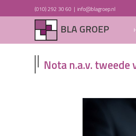
(010) 292 30 60
|
info@blagroep.nl
BLA GROEP
Nota n.a.v. tweede 