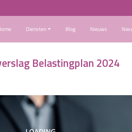
Home
Diensten
Blog
Nieuws
Nie
verslag Belastingplan 2024