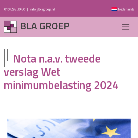
(010) 292 30 60
|
info@blagroep.nl
Nederlands
BLA GROEP
Nota n.a.v. tweede
verslag Wet
minimumbelasting 2024