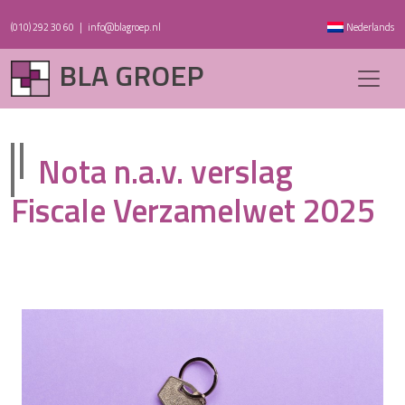
(010) 292 30 60
|
info@blagroep.nl
Nederlands
BLA GROEP
Nota n.a.v. verslag
Fiscale Verzamelwet 2025