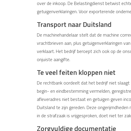
over de inkoop. De Belastingdienst betwist echt
getuigenverklaringen. Voor exporterende ondernem
Transport naar Duitsland
De machinehandelaar stelt dat de machine correct
vrachtbrieven aan, plus getuigenverklaringen va
verklaart. Het bedrijf beroept zich ook op de on
onjuiste aangifte.
Te veel feiten kloppen niet
De rechtbank oordeelt dat het bedrijf niet slaagt
begin- en eindbestemming vermelden, geregistree
afleveradres niet bestaat en getuigen geven inco
Duitsland te zijn gereden. Deze ongerijmdheden m
in de strafzaak is vrijgesproken, doet niet ter z
Zorgvuldige documentatie