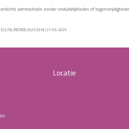
erdichte administratie zonder onduidelijkheden of tegenstrijdigheden.
| ECLI:NL:RBZWB:2025:3318 | 27-05-2025
Locatie
 en