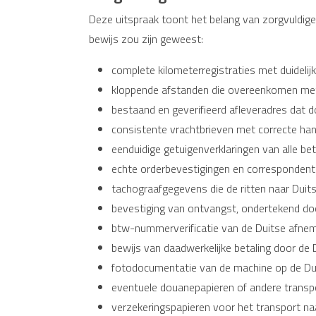
Deze uitspraak toont het belang van zorgvuldige
bewijs zou zijn geweest:
complete kilometerregistraties met duidelij
kloppende afstanden die overeenkomen met w
bestaand en geverifieerd afleveradres dat d
consistente vrachtbrieven met correcte han
eenduidige getuigenverklaringen van alle be
echte orderbevestigingen en correspondentie d
tachograafgegevens die de ritten naar Duit
bevestiging van ontvangst, ondertekend doo
btw-nummerverificatie van de Duitse afnemer
bewijs van daadwerkelijke betaling door de 
fotodocumentatie van de machine op de Dui
eventuele douanepapieren of andere trans
verzekeringspapieren voor het transport naa