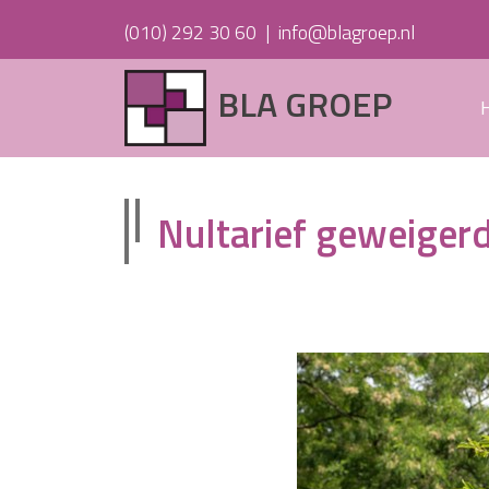
(010) 292 30 60
|
info@blagroep.nl
BLA GROEP
Nultarief geweigerd