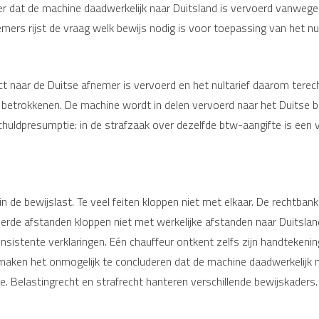
er dat de machine daadwerkelijk naar Duitsland is vervoerd vanwege 
ers rijst de vraag welk bewijs nodig is voor toepassing van het nul
 naar de Duitse afnemer is vervoerd en het nultarief daarom terecht 
n betrokkenen. De machine wordt in delen vervoerd naar het Duitse b
schuldpresumptie: in de strafzaak over dezelfde btw-aangifte is een 
 in de bewijslast. Te veel feiten kloppen niet met elkaar. De rechtban
rde afstanden kloppen niet met werkelijke afstanden naar Duitsland
nsistente verklaringen. Eén chauffeur ontkent zelfs zijn handtekenin
aken het onmogelijk te concluderen dat de machine daadwerkelijk naa
ake. Belastingrecht en strafrecht hanteren verschillende bewijskaders.