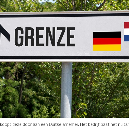
opt deze door aan een Duitse afnemer. Het bedrijf past het nultari