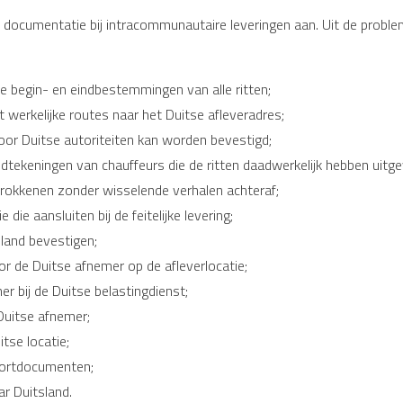
 documentatie bij intracommunautaire leveringen aan. Uit de proble
ke begin- en eindbestemmingen van alle ritten;
erkelijke routes naar het Duitse afleveradres;
oor Duitse autoriteiten kan worden bevestigd;
dtekeningen van chauffeurs die de ritten daadwerkelijk hebben uitge
trokkenen zonder wisselende verhalen achteraf;
ie aansluiten bij de feitelijke levering;
sland bevestigen;
r de Duitse afnemer op de afleverlocatie;
 bij de Duitse belastingdienst;
Duitse afnemer;
tse locatie;
portdocumenten;
r Duitsland.