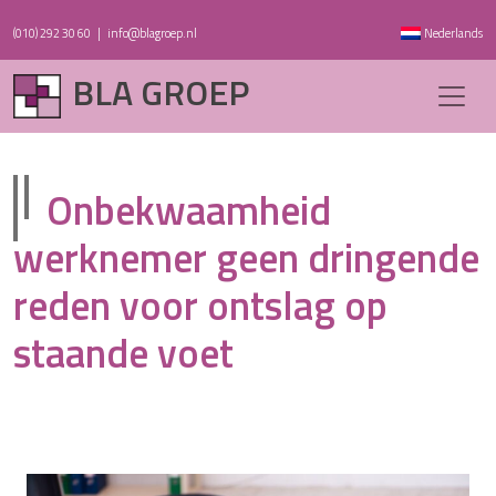
(010) 292 30 60
|
info@blagroep.nl
Nederlands
BLA GROEP
Onbekwaamheid
werknemer geen dringende
reden voor ontslag op
staande voet