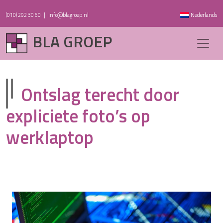
(010) 292 30 60
|
info@blagroep.nl
Nederlands
BLA GROEP
Ontslag terecht door
expliciete foto’s op
werklaptop