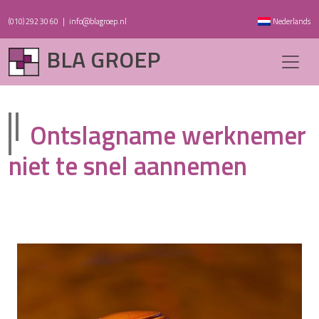
(010) 292 30 60
|
info@blagroep.nl
Nederlands
BLA GROEP
Ontslagname werknemer
niet te snel aannemen