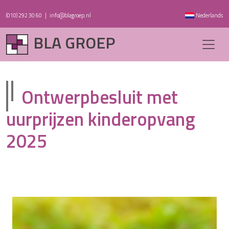
(010) 292 30 60
|
info@blagroep.nl
Nederlands
BLA GROEP
Ontwerpbesluit met
uurprijzen kinderopvang
2025