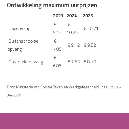
Ontwikkeling maximum uurprijzen
2023
2024
2025
€
€
Dagopvang
€ 10,71
9,12
10,25
Buitenschoolse
€
€ 9,12
€ 9,52
opvang
7,85
€
Gastouderopvang
€ 7,53
€ 8,10
6,85
Bron:Ministerie van Sociale Zaken en Werkgelegenheid | besluit | 28-
04-2024