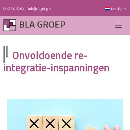
(010) 292 30 60
|
info@blagroep.nl
Nederlands
BLA GROEP
Onvoldoende re-
integratie-inspanningen