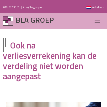
(010) 292 30 60
|
info@blagroep.nl
Nederlands
BLA GROEP
Ook na
verliesverrekening kan de
verdeling niet worden
aangepast