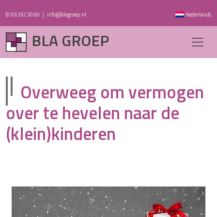
(010) 292 30 60
|
info@blagroep.nl
Nederlands
BLA GROEP
Overweeg om vermogen
over te hevelen naar de
(klein)kinderen