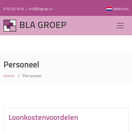
(010) 292 30 60
|
info@blagroep.nl
Nederlands
BLA GROEP
Personeel
Home
Personeel
Loonkostenvoordelen