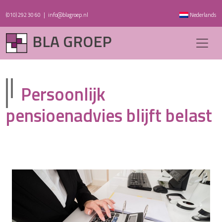
(010) 292 30 60
|
info@blagroep.nl
Nederlands
BLA GROEP
Persoonlijk
pensioenadvies blijft belast