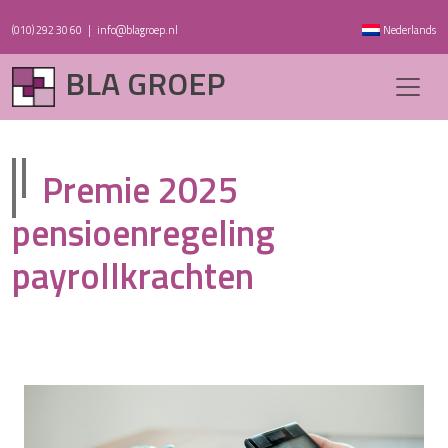
(010) 292 30 60
|
info@blagroep.nl
Nederlands
BLA GROEP
Premie 2025
pensioenregeling
payrollkrachten