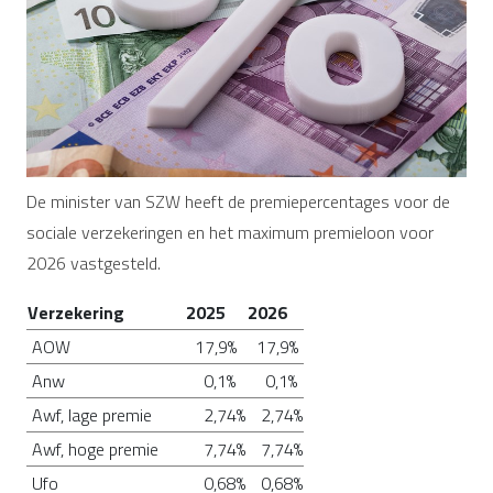
De minister van SZW heeft de premiepercentages voor de
sociale verzekeringen en het maximum premieloon voor
2026 vastgesteld.
Verzekering
2025
2026
AOW
17,9%
17,9%
Anw
0,1%
0,1%
Awf, lage premie
2,74%
2,74%
Awf, hoge premie
7,74%
7,74%
Ufo
0,68%
0,68%