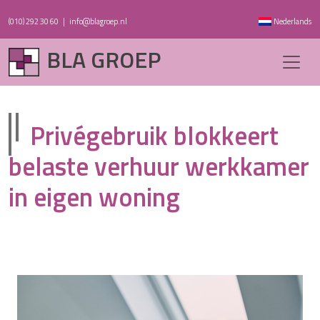
(010) 292 30 60
|
info@blagroep.nl
Nederlands
BLA GROEP
Privégebruik blokkeert
belaste verhuur werkkamer
in eigen woning