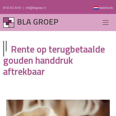
(010) 292 30 60
|
info@blagroep.nl
Nederlands
BLA GROEP
Rente op terugbetaalde
gouden handdruk
aftrekbaar