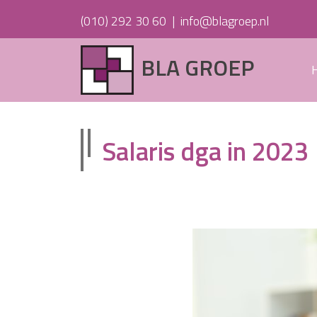
(010) 292 30 60
|
info@blagroep.nl
BLA GROEP
Salaris dga in 2023