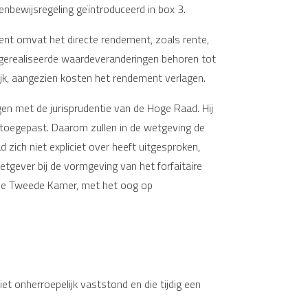
nbewijsregeling geïntroduceerd in box 3.
nt omvat het directe rendement, zoals rente,
gerealiseerde waardeveranderingen behoren tot
jk, aangezien kosten het rendement verlagen.
en met de jurisprudentie van de Hoge Raad. Hij
t toegepast. Daarom zullen in de wetgeving de
ich niet expliciet over heeft uitgesproken,
tgever bij de vormgeving van het forfaitaire
j de Tweede Kamer, met het oog op
t onherroepelijk vaststond en die tijdig een