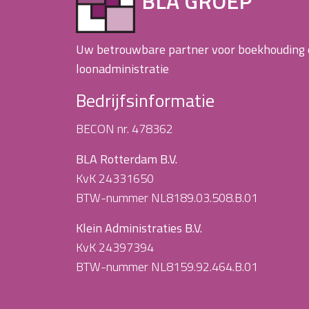
BLA GROEP
Uw betrouwbare partner voor boekhouding
loonadministratie
Bedrijfsinformatie
BECON nr. 478362
BLA Rotterdam B.V.
KvK 24331650
BTW-nummer NL8189.03.508.B.01
Klein Administraties B.V.
KvK 24397394
BTW-nummer NL8159.92.464.B.01