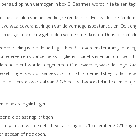
behaald op hun vermogen in box 3. Daarmee wordt in feite een tege
 het bepalen van het werkelijke rendement. Het werkelijke rendeme
gatieve waardeveranderingen van de vermogensbestanddelen. Ook on
 moet geen rekening gehouden worden met kosten. Dit is opmerkeli
voorbereiding is om de heffing in box 3 in overeenstemming te breng
or iedereen en voor de Belastingdienst duidelijk is en uniform word
alde rendement worden opgenomen. Onderwerpen, waar de Hoge Raad z
oveel mogelijk wordt aangesloten bij het rendementsbegrip dat de we
om in het eerste kwartaal van 2025 het wetsvoorstel in te dienen bi
nde belastingplichtigen:
or alle belastingplichtigen;
chtigen van wie de definitieve aanslag op 21 december 2021 nog nie
en gedaan of nog doen;