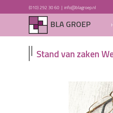
(010) 292 30 60
|
info@blagroep.nl
BLA GROEP
Stand van zaken We