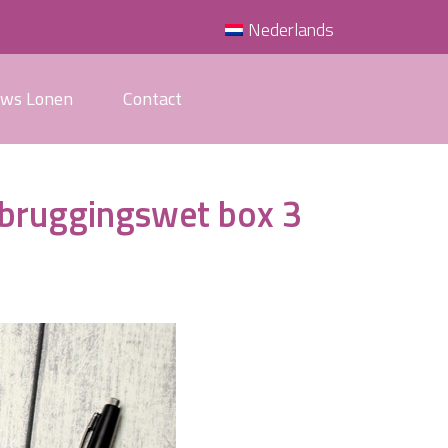
Nederlands
uws Lonen
Contact
rbruggingswet box 3