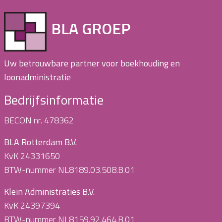
BLA GROEP
Uw betrouwbare partner voor boekhouding en
loonadministratie
Bedrijfsinformatie
BECON nr. 478362
BLA Rotterdam B.V.
KvK 24331650
BTW-nummer NL8189.03.508.B.01
Klein Administraties B.V.
KvK 24397394
BTW-nummer NL8159.92.464.B.01