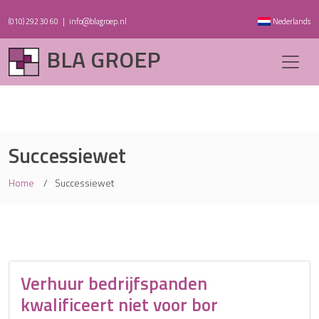
(010) 292 30 60
|
info@blagroep.nl
Nederlands
BLA GROEP
Successiewet
Home
Successiewet
Verhuur bedrijfspanden
kwalificeert niet voor bor