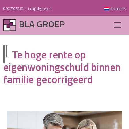
(010) 292 30 60
|
info@blagroep.nl
Nederlands
BLA GROEP
Te hoge rente op
eigenwoningschuld binnen
familie gecorrigeerd