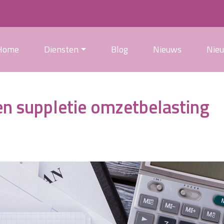
Home
Diensten
Blog
Nieuws
Nie
en suppletie omzetbelasting