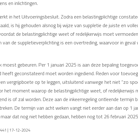
ns en inlichtingen.
rkt in het Uitvoeringsbesluit. Zodra een belastingplichtige constatee
taald, is hij gehouden alsnog bij wijze van suppletie de juiste en voll
ordat de belastingplichtige weet of redelijkerwijs moet vermoeden 
 van de suppletieverplichting is een overtreding, waarvoor in geval
jk moest gebeuren. Per 1 januari 2025 is aan deze bepaling toegevo
heid heeft geconstateerd moet worden ingediend. Reden voor toevoeg
n vergrijpboete op te leggen, uitsluitend vanwege het niet “zo spoe
 voor het moment waarop de belastingplichtige weet, of redelijkerwi
end is of zal worden. Deze aan de inkeerregeling ontleende termijn 
treken. De termijn van acht weken vangt niet eerder aan dan op 1 
 maar dat nog niet hebben gedaan, hebben nog tot 26 februari 2025
, 441 | 17-12-2024