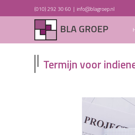
(010) 292 30 60
|
info@blagroep.nl
BLA GROEP
Termijn voor indien