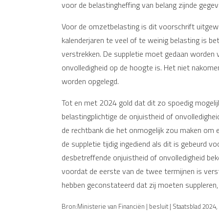
voor de belastingheffing van belang zijnde gegeve
Voor de omzetbelasting is dit voorschrift uitgewe
kalenderjaren te veel of te weinig belasting is be
verstrekken. De suppletie moet gedaan worden vo
onvolledigheid op de hoogte is. Het niet nakomen
worden opgelegd.
Tot en met 2024 gold dat dit zo spoedig mogeli
belastingplichtige de onjuistheid of onvolledig
de rechtbank die het onmogelijk zou maken om ee
de suppletie tijdig ingediend als dit is gebeurd
desbetreffende onjuistheid of onvolledigheid bek
voordat de eerste van de twee termijnen is vers
hebben geconstateerd dat zij moeten suppleren,
Bron:Ministerie van Financiën | besluit | Staatsblad 2024