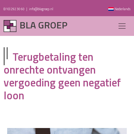
(010) 292 30 60
|
info@blagroep.nl
Nederlands
BLA GROEP
Terugbetaling ten
onrechte ontvangen
vergoeding geen negatief
loon