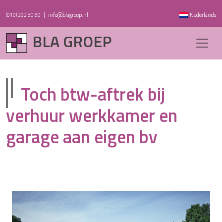
(010) 292 30 60
|
info@blagroep.nl
Nederlands
BLA GROEP
Toch btw-aftrek bij
verhuur werkkamer en
garage aan eigen bv