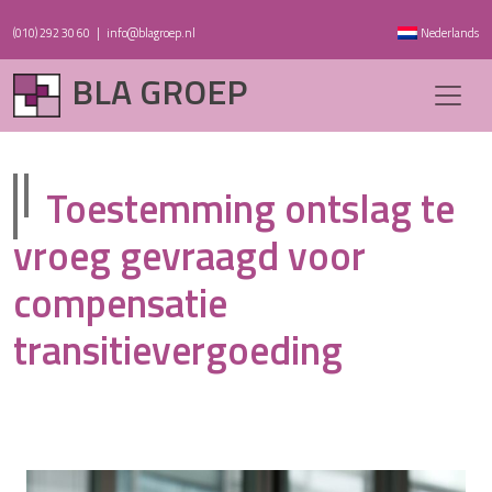
(010) 292 30 60
|
info@blagroep.nl
Nederlands
BLA GROEP
Toestemming ontslag te
vroeg gevraagd voor
compensatie
transitievergoeding