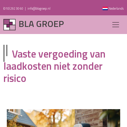
(010) 292 30 60
|
info@blagroep.nl
Nederlands
BLA GROEP
Vaste vergoeding van
laadkosten niet zonder
risico