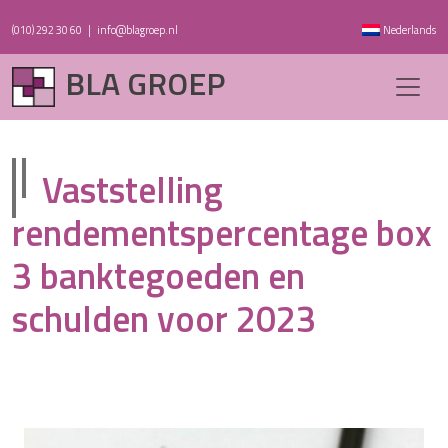
(010) 292 30 60
|
info@blagroep.nl
Nederlands
BLA GROEP
Vaststelling
rendementspercentage box
3 banktegoeden en
schulden voor 2023