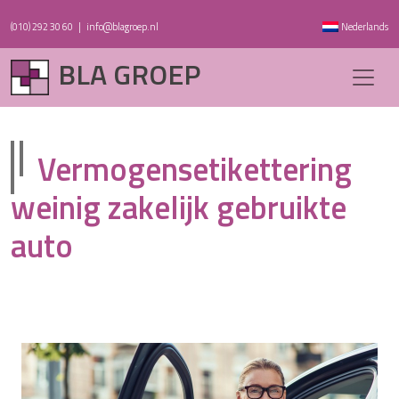
(010) 292 30 60
|
info@blagroep.nl
Nederlands
BLA GROEP
Vermogensetikettering
weinig zakelijk gebruikte
auto