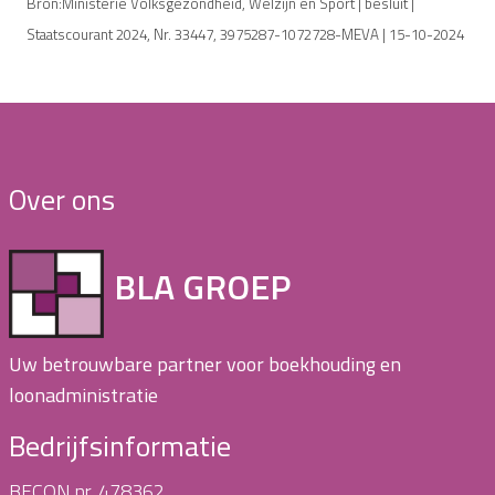
Bron:Ministerie Volksgezondheid, Welzijn en Sport | besluit |
Staatscourant 2024, Nr. 33447, 3975287-1072728-MEVA | 15-10-2024
Over ons
BLA GROEP
Uw betrouwbare partner voor boekhouding en
loonadministratie
Bedrijfsinformatie
BECON nr. 478362