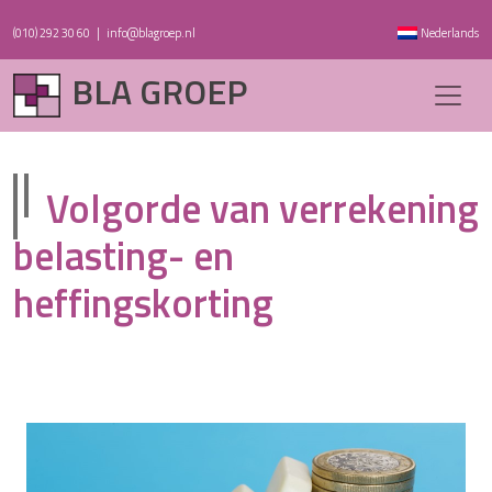
(010) 292 30 60
|
info@blagroep.nl
Nederlands
BLA GROEP
Volgorde van verrekening
belasting- en
heffingskorting