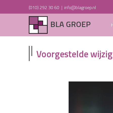
(010) 292 30 60
|
info@blagroep.nl
BLA GROEP
Voorgestelde wijzi