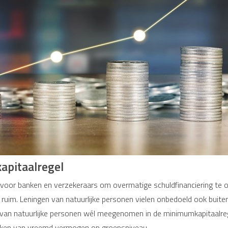
apitaalregel
 voor banken en verzekeraars om overmatige schuldfinanciering te 
te ruim. Leningen van natuurlijke personen vielen onbedoeld ook buit
 van natuurlijke personen wél meegenomen in de minimumkapitaalregel
erken van vreemd vermogen op groepsniveau.