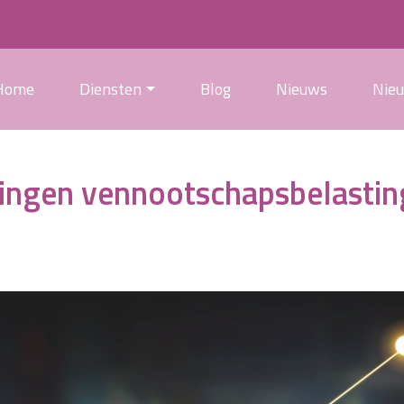
Home
Diensten
Blog
Nieuws
Nie
gingen vennootschapsbelastin