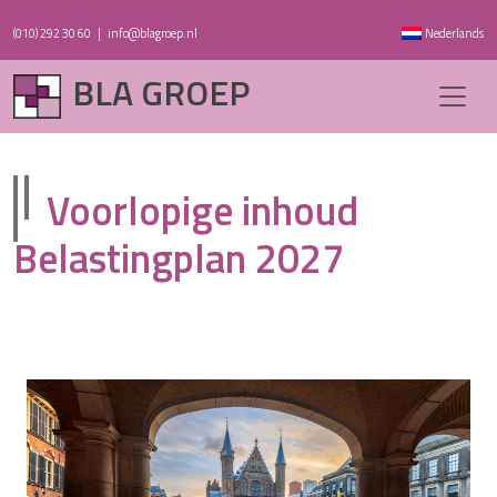
(010) 292 30 60
|
info@blagroep.nl
Nederlands
BLA GROEP
Voorlopige inhoud
Belastingplan 2027