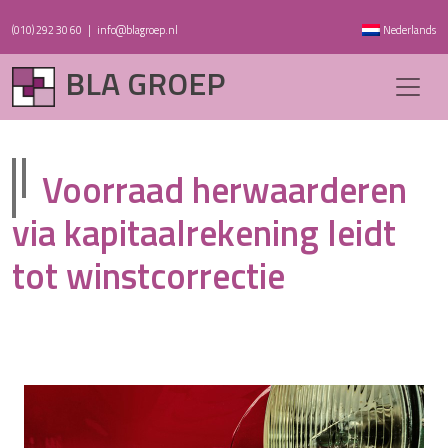
(010) 292 30 60
|
info@blagroep.nl
Nederlands
BLA GROEP
Voorraad herwaarderen
via kapitaalrekening leidt
tot winstcorrectie