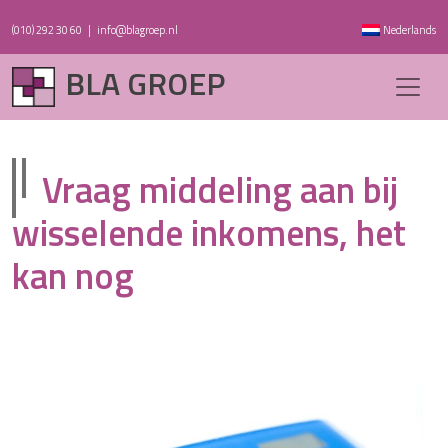
(010) 292 30 60
|
info@blagroep.nl
Nederlands
BLA GROEP
Vraag middeling aan bij
wisselende inkomens, het
kan nog