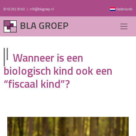
(010) 292 30 60
|
info@blagroep.nl
Nederlands
BLA GROEP
Wanneer is een
biologisch kind ook een
“fiscaal kind”?