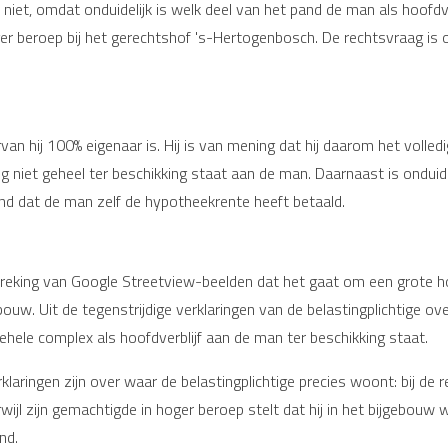
niet, omdat onduidelijk is welk deel van het pand de man als hoofdv
r beroep bij het gerechtshof 's-Hertogenbosch. De rechtsvraag is of
an hij 100% eigenaar is. Hij is van mening dat hij daarom het volle
ng niet geheel ter beschikking staat aan de man. Daarnaast is onduid
ond dat de man zelf de hypotheekrente heeft betaald.
preking van Google Streetview-beelden dat het gaat om een grote
ouw. Uit de tegenstrijdige verklaringen van de belastingplichtige ov
 gehele complex als hoofdverblijf aan de man ter beschikking staat.
laringen zijn over waar de belastingplichtige precies woont: bij de re
wijl zijn gemachtigde in hoger beroep stelt dat hij in het bijgebouw
nd.