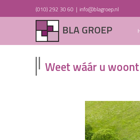
(010) 292 30 60
|
info@blagroep.nl
BLA GROEP
Weet wáár u woont