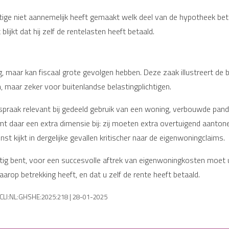
tige niet aannemelijk heeft gemaakt welk deel van de hypotheek bet
lijkt dat hij zelf de rentelasten heeft betaald.
, maar kan fiscaal grote gevolgen hebben. Deze zaak illustreert de
 maar zeker voor buitenlandse belastingplichtigen.
itspraak relevant bij gedeeld gebruik van een woning, verbouwde pan
 daar een extra dimensie bij: zij moeten extra overtuigend aantonen d
nst kijkt in dergelijke gevallen kritischer naar de eigenwoningclaims.
htig bent, voor een succesvolle aftrek van eigenwoningkosten moet u
aarop betrekking heeft, en dat u zelf de rente heeft betaald.
ECLI:NL:GHSHE:2025:218 | 28-01-2025