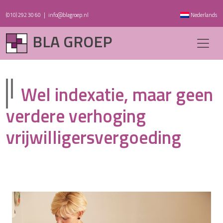
(010) 292 30 60
|
info@blagroep.nl
Nederlands
BLA GROEP
Wel indexatie, maar geen
verdere verhoging
vrijwilligersvergoeding