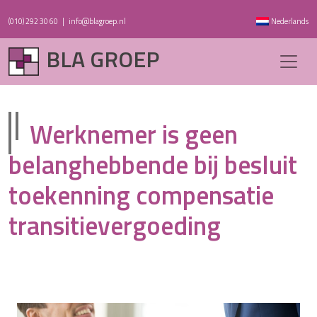
(010) 292 30 60
|
info@blagroep.nl
Nederlands
BLA GROEP
Werknemer is geen
belanghebbende bij besluit
toekenning compensatie
transitievergoeding