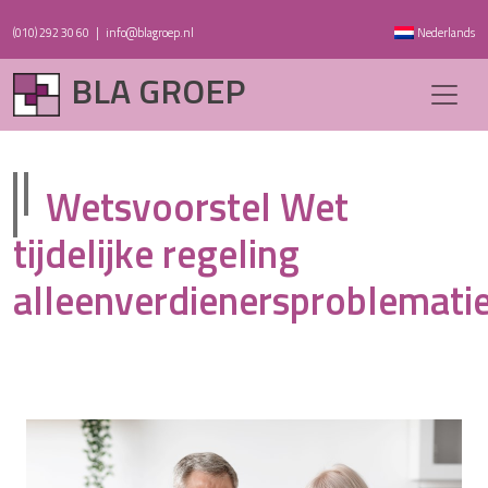
(010) 292 30 60
|
info@blagroep.nl
Nederlands
BLA GROEP
Wetsvoorstel Wet
tijdelijke regeling
alleenverdienersproblemati