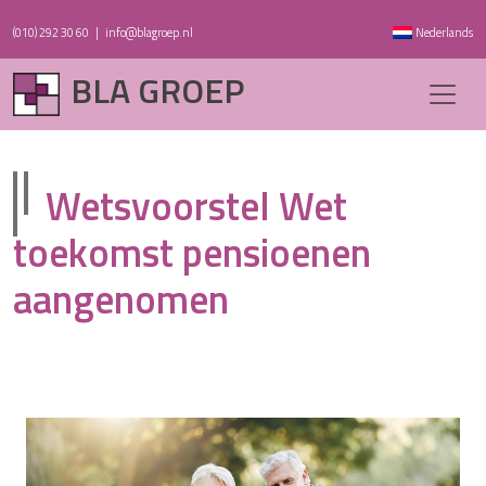
(010) 292 30 60
|
info@blagroep.nl
Nederlands
BLA GROEP
Wetsvoorstel Wet
toekomst pensioenen
aangenomen