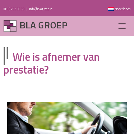
(010) 292 30 60
|
info@blagroep.nl
Nederlands
BLA GROEP
Wie is afnemer van
prestatie?