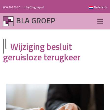
(010) 292 30 60
|
info@blagroep.nl
Nederlands
BLA GROEP
Wijziging besluit
geruisloze terugkeer