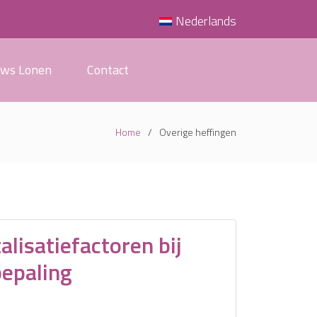
Nederlands
uws Lonen
Contact
Home
Overige heffingen
alisatiefactoren bij
epaling