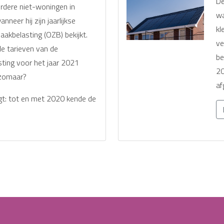
De
rdere niet-woningen in
wa
nneer hij zijn jaarlijkse
kl
akbelasting (OZB) bekijkt.
ve
e tarieven van de
be
ting voor het jaar 2021
20
 zomaar?
af
olgt: tot en met 2020 kende de