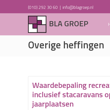
(010) 292 30 60
|
info@blagroep.nl
BLA GROEP
Overige heffingen
Waardebepaling recreat
inclusief stacaravans 
jaarplaatsen