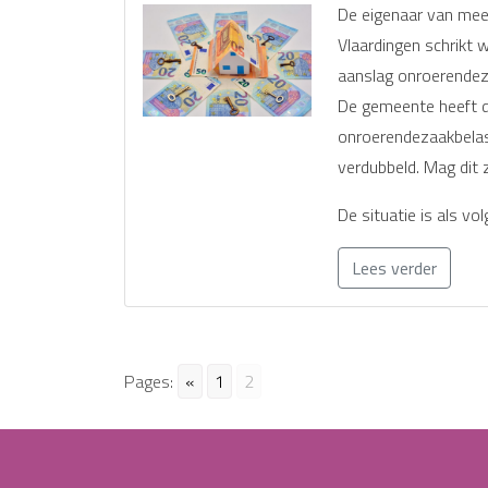
De eigenaar van mee
Vlaardingen schrikt wa
aanslag onroerendeza
De gemeente heeft d
onroerendezaakbelas
verdubbeld. Mag dit
De situatie is als v
Lees verder
Pages:
«
1
2