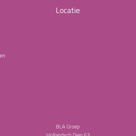
Locatie
 en
BLA Groep
Hollandsch Diep 63