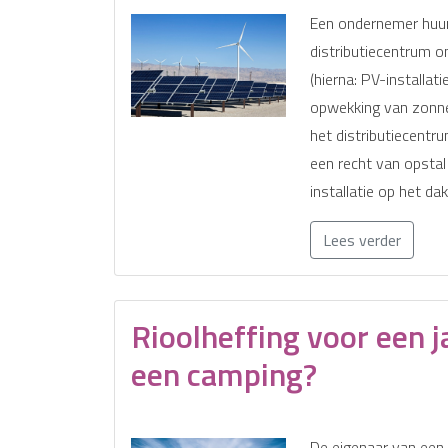
Een ondernemer huur
distributiecentrum 
(hierna: PV-installati
opwekking van zonne
het distributiecentr
een recht van opstal
installatie op het dak
Lees verder
Rioolheffing voor een j
een camping?
De eigenaar van een 