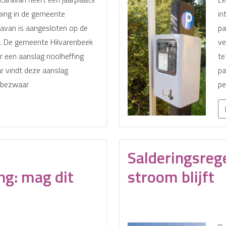
ing in de gemeente
in
aravan is aangesloten op de
pa
rk. De gemeente Hilvarenbeek
ve
r een aanslag rioolheffing
te
r vindt deze aanslag
pa
n bezwaar
pe
Salderingsreg
ng: mag dit
stroom blijft