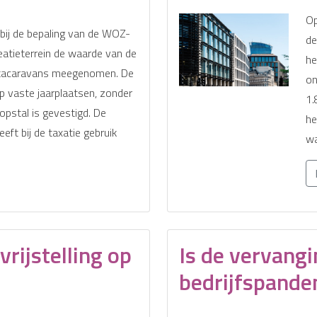
Op
bij de bepaling van de WOZ-
de
atieterrein de waarde van de
he
tacaravans meegenomen. De
on
 vaste jaarplaatsen, zonder
1.
opstal is gevestigd. De
he
ft bij de taxatie gebruik
wa
rijstelling op
Is de vervang
bedrijfspanden