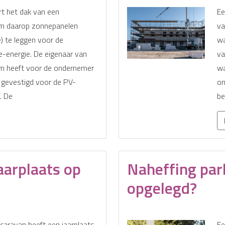
t het dak van een
Ee
om daarop zonnepanelen
va
e) te leggen voor de
wa
-energie. De eigenaar van
va
um heeft voor de ondernemer
wa
 gevestigd voor de PV-
on
. De
be
aarplaats op
Naheffing par
opgelegd?
caravan heeft een jaarplaats
Ee