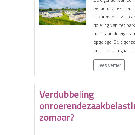
gehuurd op een camp
Hilvarenbeek. Zijn c
riolering van het pa
heeft aan de eigenaa
opgelegd. De eigenaa
onterecht en gaat i
Lees verder
Verdubbeling
onroerendezaakbelasti
zomaar?