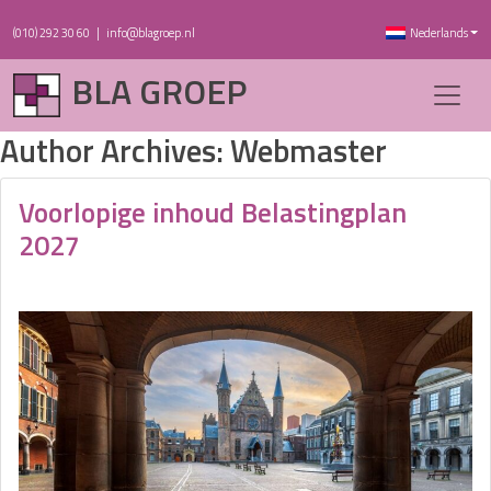
(010) 292 30 60
|
info@blagroep.nl
Nederlands
BLA GROEP
Author Archives: Webmaster
Voorlopige inhoud Belastingplan
2027