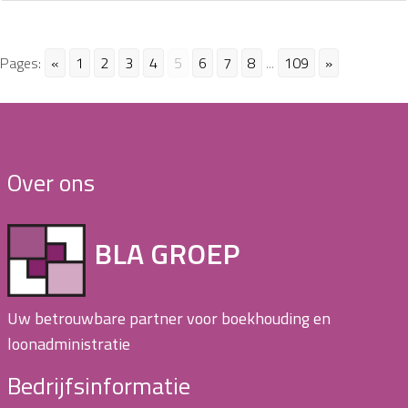
Pages:
«
1
2
3
4
5
6
7
8
...
109
»
Over ons
BLA GROEP
Uw betrouwbare partner voor boekhouding en
loonadministratie
Bedrijfsinformatie